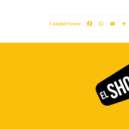
Compártenos:
Facebook
WhatsAp
Ema