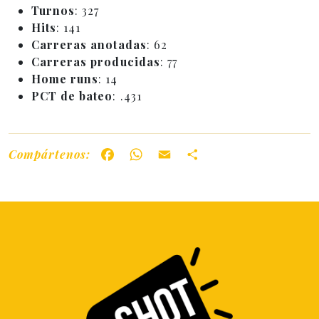
Turnos
: 327
Hits
: 141
Carreras anotadas
: 62
Carreras producidas
: 77
Home runs
: 14
PCT de bateo
: .431
Compártenos:
Facebook
WhatsApp
Email
Share