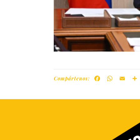
Compártenos:
Facebook
WhatsAp
Ema