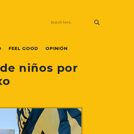
O
FEEL GOOD
OPINIÓN
 de niños por
xo