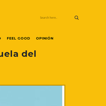
O
FEEL GOOD
OPINIÓN
uela del