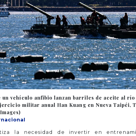
un vehículo anfibio lanzan barriles de aceite al rí
ejercicio militar anual Han Kuang en Nueva Taipéi, T
 Images)
rnacional
tiza la necesidad de invertir en entrena