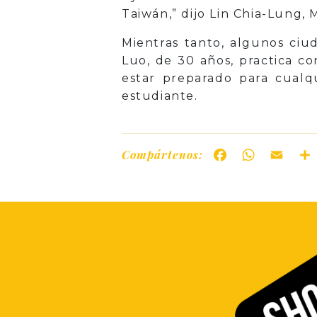
Taiwán,” dijo Lin Chia-Lung, 
Mientras tanto, algunos ciu
Luo, de 30 años, practica co
estar preparado para cualqu
estudiante.
Compártenos:
Facebook
WhatsAp
Ema