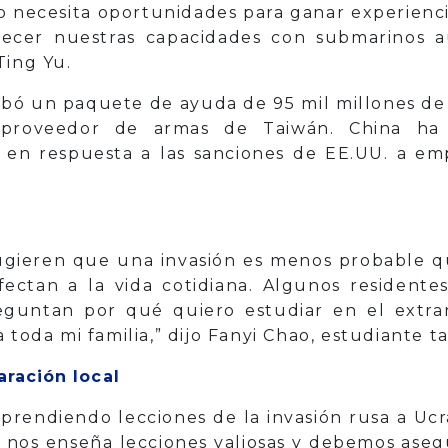
o necesita oportunidades para ganar experienc
lecer nuestras capacidades con submarinos a
Ting Yu.
obó un paquete de ayuda de 95 mil millones de d
l proveedor de armas de Taiwán. China ha
en respuesta a las sanciones de EE.UU. a em
sugieren que una invasión es menos probable q
ectan a la vida cotidiana. Algunos residente
eguntan por qué quiero estudiar en el extran
 toda mi familia,” dijo Fanyi Chao, estudiante t
aración local
prendiendo lecciones de la invasión rusa a Uc
ia nos enseña lecciones valiosas y debemos aseg