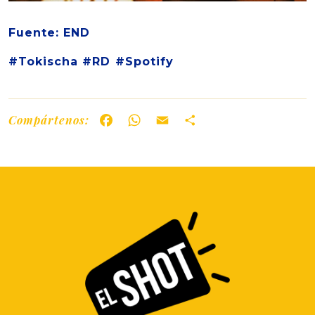
Fuente: END
#Tokischa #RD #Spotify
Compártenos:
Facebook
WhatsApp
Email
Share