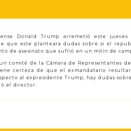
dense Donald Trump arremetió este jueves c
e que este planteara dudas sobre si el repu
nto de asesinato que sufrió en un mitin de camp
un comité de la Cámara de Representantes de
iene certeza de que el exmandatario resultar
especto al expresidente Trump, hay dudas sobre 
ró el director.
p
il
Share