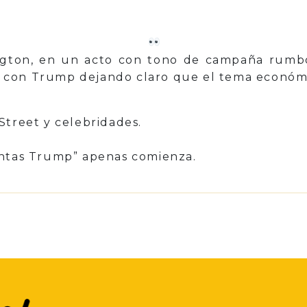
exto pol
ngton, en un acto con tono de campaña rumb
, con Trump dejando claro que el tema económic
Street y celebridades.
entas Trump” apenas comienza.
p
il
Share