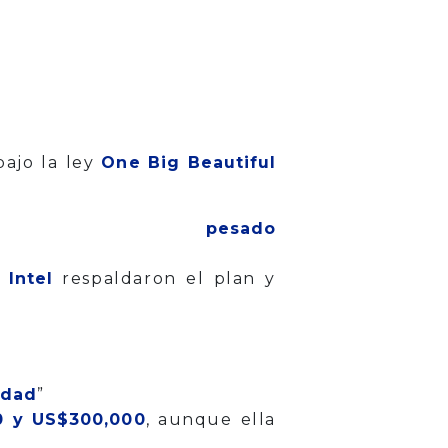
 bajo la ley
One Big Beautiful
esado
e
Intel
respaldaron el plan y
idad
”
0 y US$300,000
, aunque ella