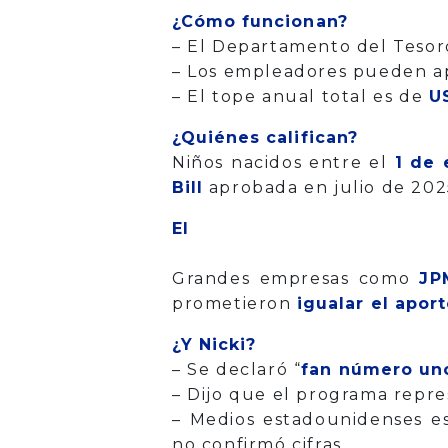
¿Cómo funcionan?
– El Departamento del Tesor
– Los empleadores pueden a
– El tope anual total es de
U
¿Quiénes califican?
Niños nacidos entre el
1 de 
Bill
aprobada en julio de 202
El a
Grandes empresas como
JP
prometieron
igualar el apor
¿Y Nicki?
– Se declaró “
fan número un
– Dijo que el programa repre
– Medios estadounidenses e
no confirmó cifras.