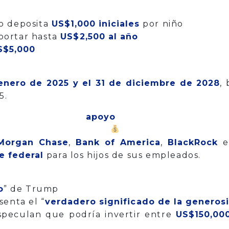
o deposita
US$1,000 iniciales
por niño
portar hasta
US$2,500 al año
S$5,000
enero de 2025 y el 31 de diciembre de 2028
,
5.
poyo p
Morgan Chase
,
Bank of America
,
BlackRock
te federal
para los hijos de sus empleados.
o
” de Trump
senta el “
verdadero significado de la generos
speculan que podría invertir entre
US$150,00