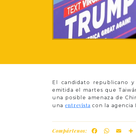
El candidato republicano 
emitida el martes que Taiwá
una posible amenaza de China
entrevista
una
con la agencia
Compártenos:
Facebook
WhatsAp
Ema