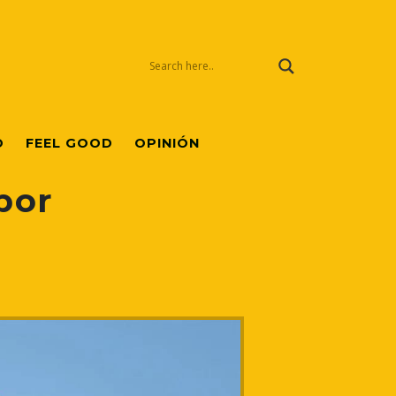
O
FEEL GOOD
OPINIÓN
por