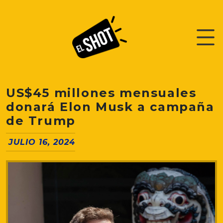
US$45 millones mensuales
donará Elon Musk a campaña
de Trump
JULIO 16, 2024