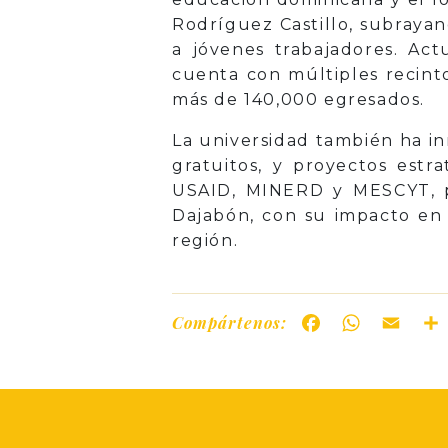
Rodríguez Castillo, subraya
a jóvenes trabajadores. Ac
cuenta con múltiples recint
más de 140,000 egresados.
La universidad también ha i
gratuitos, y proyectos estr
USAID, MINERD y MESCYT, pa
Dajabón, con su impacto en 
región.
Compártenos:
Facebook
WhatsAp
Ema