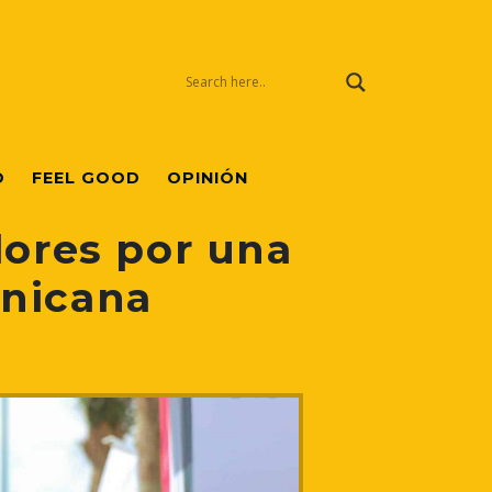
O
FEEL GOOD
OPINIÓN
dores por una
inicana