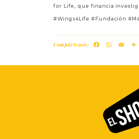
for Life, que financia invest
#Wings4Life #Fundación #M
Compártenos:
Facebook
WhatsAp
Ema