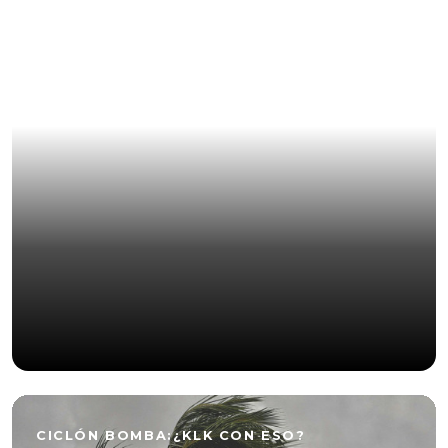
CR7 SE QUILLA EN ARABIA Y BENZEMA LE
PRENDE FUEGO AL LÍO
CICLÓN BOMBA:¿KLK CON ESO?