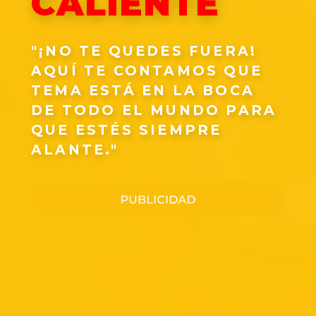
CALIENTE
"¡NO TE QUEDES FUERA!
AQUÍ TE CONTAMOS QUE
TEMA ESTÁ EN LA BOCA
DE TODO EL MUNDO PARA
QUE ESTÉS SIEMPRE
ALANTE."