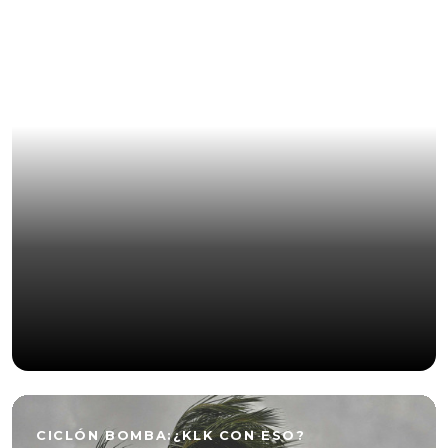
CR7 SE QUILLA EN ARABIA Y BENZEMA LE
PRENDE FUEGO AL LÍO
CICLÓN BOMBA:¿KLK CON ESO?