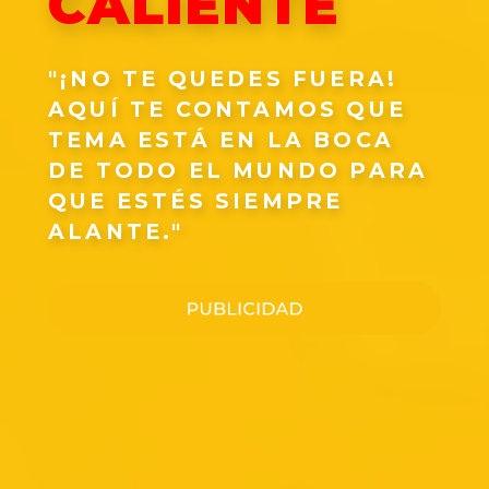
CALIENTE
"¡NO TE QUEDES FUERA!
AQUÍ TE CONTAMOS QUE
TEMA ESTÁ EN LA BOCA
DE TODO EL MUNDO PARA
QUE ESTÉS SIEMPRE
ALANTE."